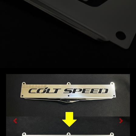
前
次
へ
へ