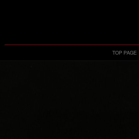
(
TOP PAGE